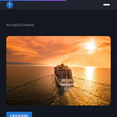
Accueil
›
Croisière
CROISIÈRE