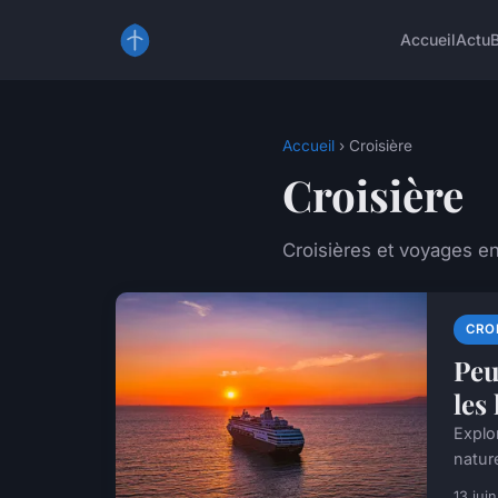
Accueil
Actu
Accueil
› Croisière
Croisière
Croisières et voyages e
CROI
Peu
les
Explo
nature
13 jui