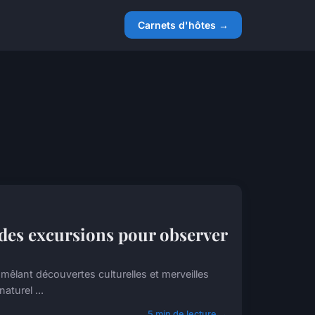
Carnets d'hôtes →
 des excursions pour observer
 mêlant découvertes culturelles et merveilles
aturel ...
5 min de lecture →