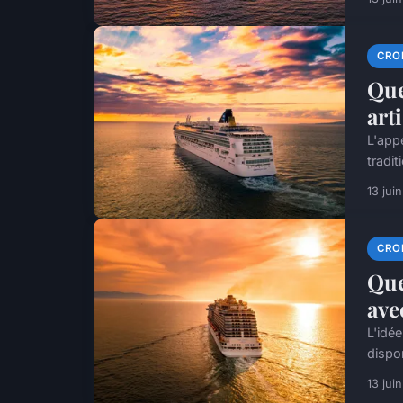
CROI
Que
art
L'app
tradit
13 jui
CROI
Que
ave
L'idé
dispo
13 jui