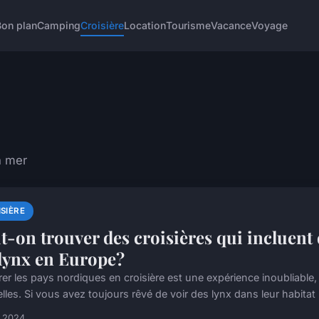
Bon plan
Camping
Croisière
Location
Tourisme
Vacance
Voyage
n mer
SIÈRE
t-on trouver des croisières qui incluent
 lynx en Europe?
rer les pays nordiques en croisière est une expérience inoubliable,
lles. Si vous avez toujours rêvé de voir des lynx dans leur habitat n
n 2024